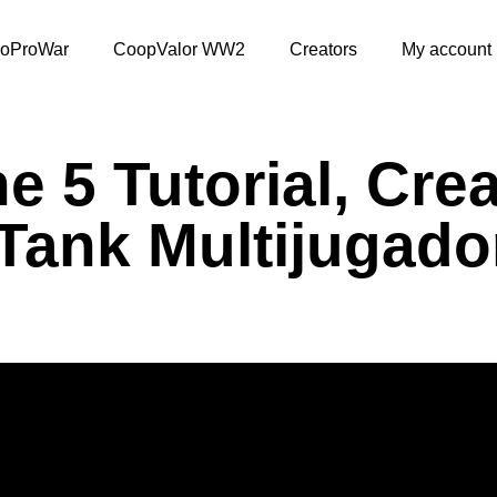
oProWar
CoopValor WW2
Creators
My account
e 5 Tutorial, Cre
Tank Multijugado