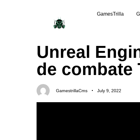
GamesTrilla
G
PUBLISHED
Author
Published
Unreal Engin
IN:
on:
de combate 
GamestrillaCms
July 9, 2022